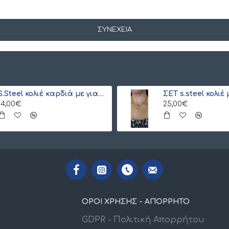
ΣΥΝΈΧΕΙΑ
S.Steel κολιέ καρδιά με γιαπωνέζικες χάντρες Miyuki κόκκινο-χρυσό
14,00€
25,00€
ΟΡΟΙ ΧΡΗΣΗΣ - ΑΠΟΡΡΗΤΟ
GDPR - Πολιτική Απορρήτου