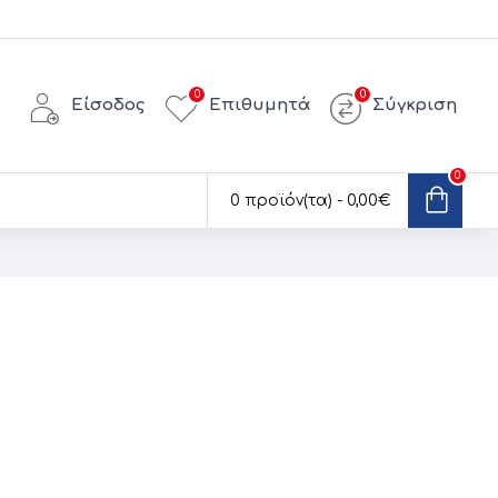
0
0
Είσοδος
Επιθυμητά
Σύγκριση
0
0 προϊόν(τα) - 0,00€