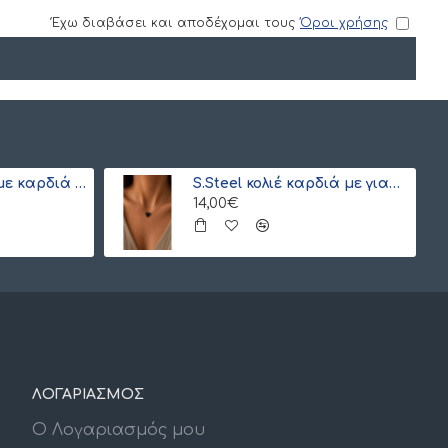
Έχω διαβάσει και αποδέχομαι τους
Όροι χρήσης
ΣΕΤ s.steel κολιέ με καρδιά και ματάκι Miyuki (ξεχωριστά) λευκό-γαλάζιο
S.Steel κολιέ καρδιά με γιαπωνέζικες χάντρες Miyuki μαύρο-χρυσό
14,00€
ΛΟΓΑΡΙΑΣΜΟΣ
Ο Λογαριασμός μου