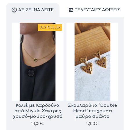
ΑΞΊΖΕΙ ΝΑ ΔΕΊΤΕ
ΤΕΛΕΥΤΑΊΕΣ ΑΦΊΞΕΙΣ
BESTSELLER
Κολιέ με Καρδούλα
Σκουλαρίκια “Double
Κο
από Miyuki Χάντρες
Heart” επίχρυσα
χρυσό-μαύρο-χρυσό
μαύρο σμάλτο
Χά
Αλ
14,00€
17,00€