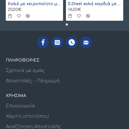
Kολιέ με xειροποίητο μονόγραμμα από γιαπωνέζικες χάντρες Miyuki , χρυσό
S.Steel κολιέ καρδιά με γιαπωνέζικες χάντρες Miyuki κόκκινο-χρυσό
20,00€
14,00€
ΠΛΗΡΟΦΟΡΙΕΣ
Σχετικά με εμάς
Αποστολές - Πληρωμή
ΧΡΗΣΙΜΑ
Επικοινωνία
Χάρτη ιστοτόπου
Αναζήτηση Αποστολής