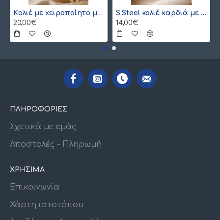
Kολιέ με xειροποίητο μονόγραμμα από γιαπωνέζικες χάντρες Miyuki , χρυσό
S.Steel κολιέ καρδιά με γιαπωνέζικες χάντρες Miyuki κόκκινο-χρυσό
20,00€
14,00€
ΠΛΗΡΟΦΟΡΙΕΣ
Σχετικά με εμάς
Αποστολές - Πληρωμή
ΧΡΗΣΙΜΑ
Επικοινωνία
Χάρτη ιστοτόπου