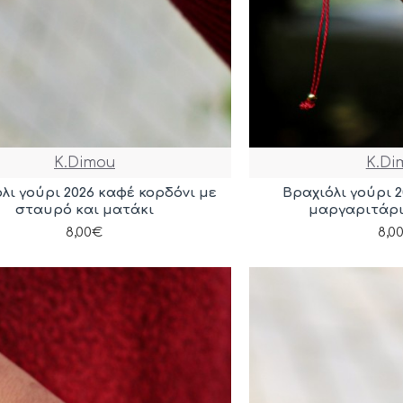
K.Dimou
K.Di
λι γούρι 2026 καφέ κορδόνι με
Βραχιόλι γούρι 2
σταυρό και ματάκι
μαργαριτάρι
8,00€
8,0