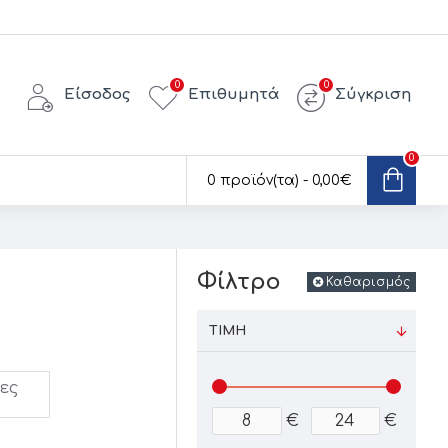
0
0
Είσοδος
Επιθυμητά
Σύγκριση
0
0 προϊόν(τα) - 0,00€
Φίλτρο
Καθαρισμός
ΤΙΜΉ
ες
€
€