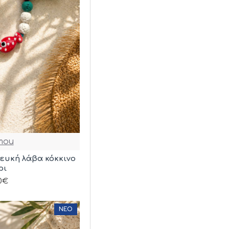
mou
λευκή λάβα κόκκινο
ρι
90€
ΝΈΟ