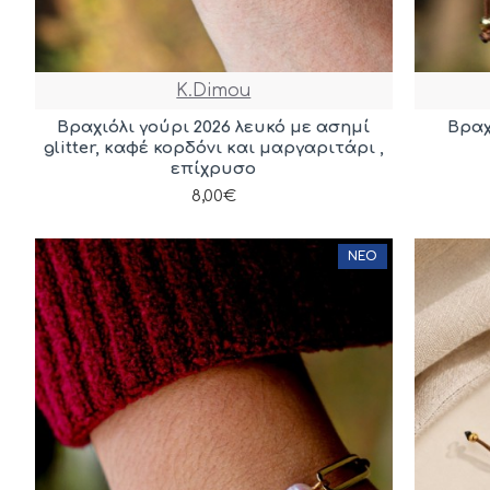
K.Dimou
Βραχιόλι γούρι 2026 λευκό με ασημί
Βραχ
glitter, καφέ κορδόνι και μαργαριτάρι ,
επίχρυσο
8,00€
ΝΈΟ