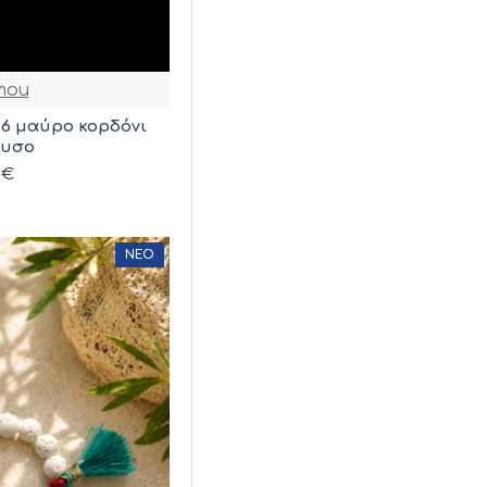
mou
26 μαύρο κορδόνι
ρυσο
0€
ΝΈΟ