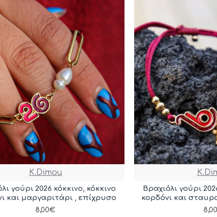
K.Dimou
K.Di
λι γούρι 2026 κόκκινο, κόκκινο
Βραχιόλι γούρι 202
ι και μαργαριτάρι , επίχρυσο
κορδόνι και σταυρ
8,00€
8,0