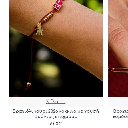
K.Dimou
Βραχιόλι γούρι 2026 κόκκινο με χρυσή
Βραχιό
φούντα , επίχρυσο
κορδόν
8,00€