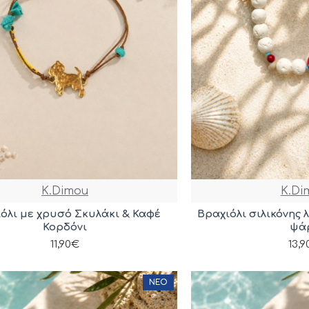
K.Dimou
K.Di
όλι με χρυσό Σκυλάκι & Καφέ
Βραχιόλι σιλικόνης 
Κορδόνι
ψά
11,90€
13,
ΝΈΟ