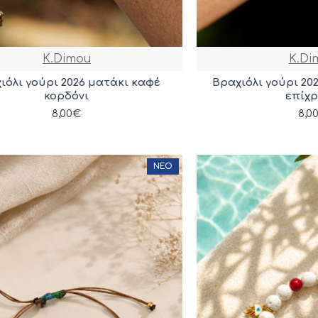
K.Dimou
K.Di
ιόλι γούρι 2026 ματάκι καφέ
Βραχιόλι γούρι 20
κορδόνι
επίχ
8,00€
8,0
ΝΈΟ