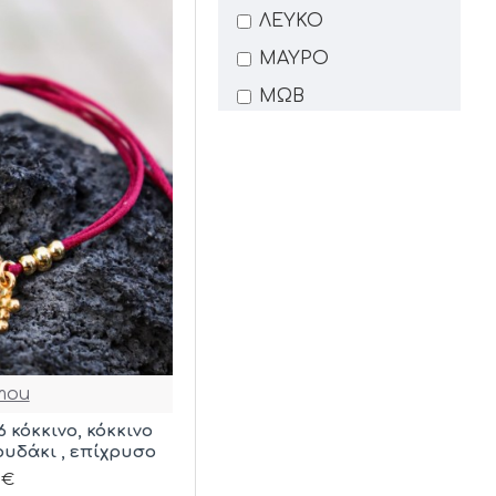
ΛΕΥΚΟ
ΜΑΥΡΟ
ΜΩΒ
ΧΡΥΣΟ
mou
6 κόκκινο, κόκκινο
ουδάκι , επίχρυσο
0€