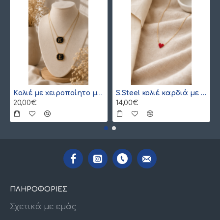
Kολιέ με xειροποίητο μονόγραμμα από γιαπωνέζικες χάντρες Miyuki , χρυσό
S.Steel κολιέ καρδιά με γιαπωνέζικες χάντρες Miyuki κόκκινο-χρυσό
20,00€
14,00€
ΠΛΗΡΟΦΟΡΙΕΣ
Σχετικά με εμάς