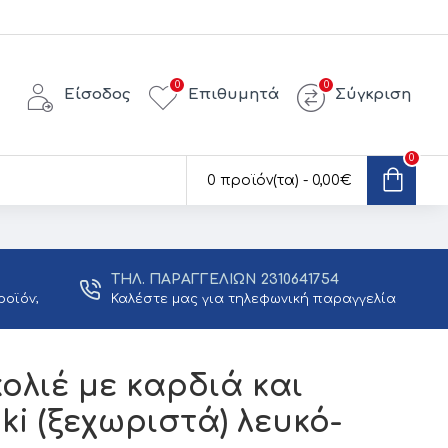
0
0
Είσοδος
Επιθυμητά
Σύγκριση
0
0 προϊόν(τα) - 0,00€
ΤΗΛ. ΠΑΡΑΓΓΕΛΙΩΝ 2310641754
ροϊόν;
Καλέστε μας για τηλεφωνική παραγγελία
κολιέ με καρδιά και
ki (ξεχωριστά) λευκό-