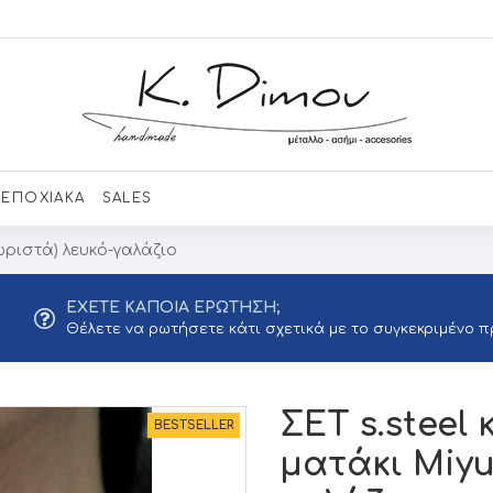
ΕΠΟΧΙΑΚΑ
SALES
χωριστά) λευκό-γαλάζιο
ΕΧΕΤΕ ΚΑΠΟΙΑ ΕΡΩΤΗΣΗ;
Θέλετε να ρωτήσετε κάτι σχετικά με το συγκεκριμένο π
ΣΕΤ s.steel 
BESTSELLER
ματάκι Miyu