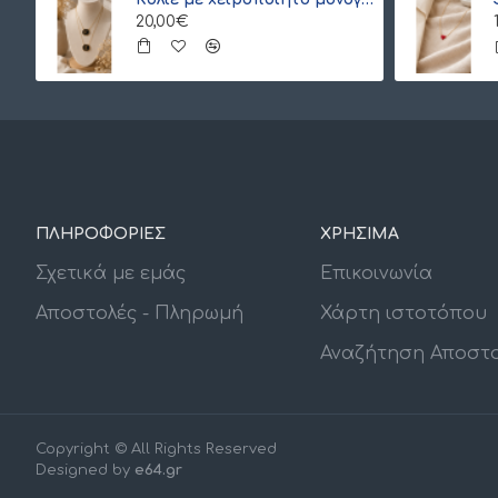
20,00€
ΠΛΗΡΟΦΟΡΙΕΣ
ΧΡΗΣΙΜΑ
Σχετικά με εμάς
Επικοινωνία
Αποστολές - Πληρωμή
Χάρτη ιστοτόπου
Αναζήτηση Αποστ
Copyright © All Rights Reserved
Designed by
e64.gr