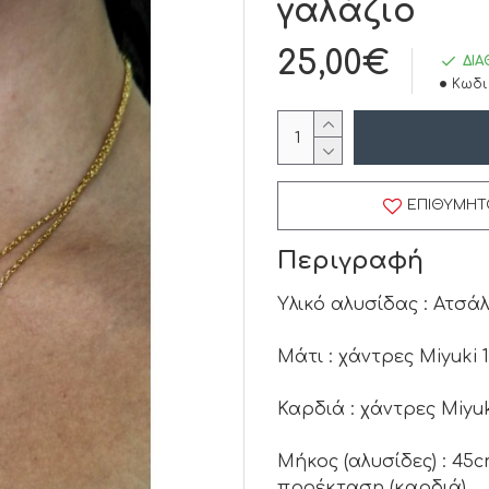
γαλάζιο
25,00€
ΔΙΑ
Κωδι
ΕΠΙΘΥΜΗΤ
Περιγραφή
Υλικό αλυσίδας : Ατσάλ
Μάτι : χάντρες Miyuki 
Καρδιά : χάντρες Miyuk
Μήκος (αλυσίδες) : 45c
προέκταση (καρδιά)