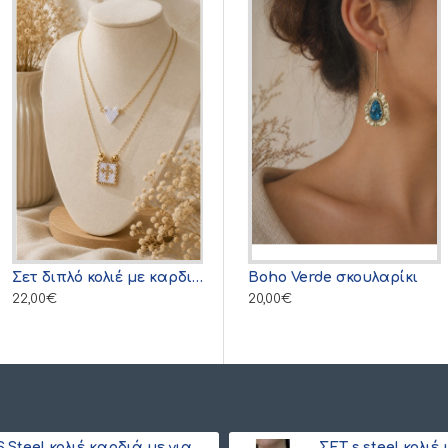
Σετ διπλό κολιέ με καρδιά και σταυρό miyuki λευκό
 σκουλαρίκι κόκκινο
Azure Mist σκουλαρίκι
Boho Verde σκουλαρίκι
22,00€
16,00€
20,00€
S.Steel κολιέ καρδιά με γιαπωνέζικες χάντρες Miyuki κόκκινο-χρυσό