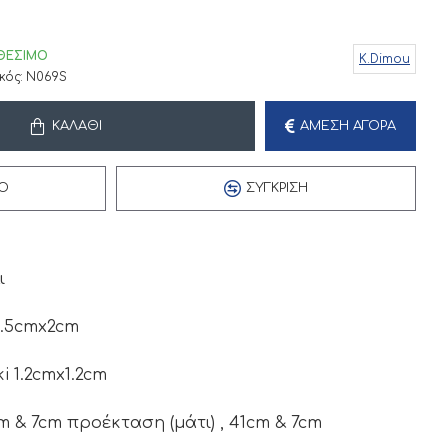
ΘΈΣΙΜΟ
K.Dimou
κός:
N069S
ΚΑΛΆΘΙ
ΆΜΕΣΗ ΑΓΟΡΆ
Ό
ΣΎΓΚΡΙΣΗ
ι
1.5cmx2cm
i 1.2cmx1.2cm
m & 7cm προέκταση (μάτι) , 41cm & 7cm