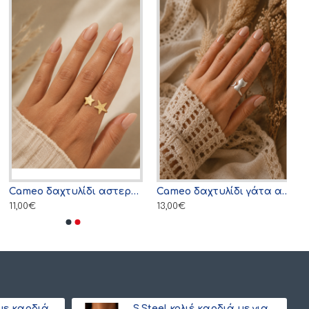
Cameo δαχτυλίδι αστεράκια χρυσό
Cameo δαχτυλίδι γάτα ασημί
11,00€
13,00€
ΣΕΤ s.steel κολιέ με καρδιά και ματάκι Miyuki (ξεχωριστά) λευκό-γαλάζιο
S.Steel κολιέ καρδιά με γιαπωνέζικες χάντρες Miyuki μαύρο-χρυσό