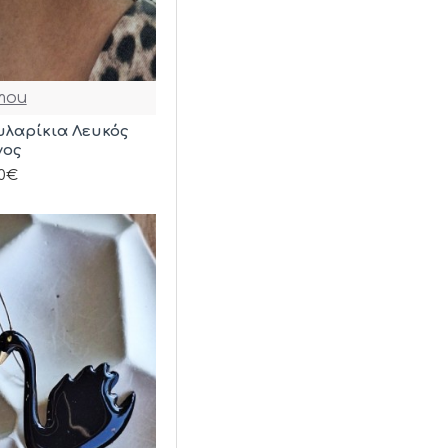
mou
υλαρίκια Λευκός
νος
00€