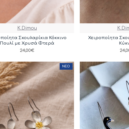
K.Dimou
K.Di
οποίητα Σκουλαρίκια Κόκκινο
Χειροποίητα Σκο
Πουλί με Χρυσά Φτερά
Κύκ
24,00€
24,
ΝΈΟ