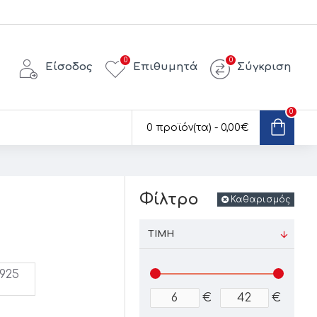
0
0
Είσοδος
Επιθυμητά
Σύγκριση
0
0 προϊόν(τα) - 0,00€
Φίλτρο
Καθαρισμός
ΤΙΜΉ
 925
€
€