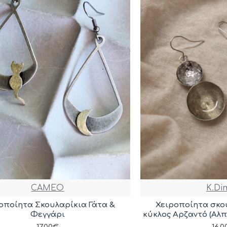
CAMEO
K.Di
οποίητα Σκουλαρίκια Γάτα &
Χειροποίητα σκο
Φεγγάρι
κύκλος Αρζαντό (Αλ