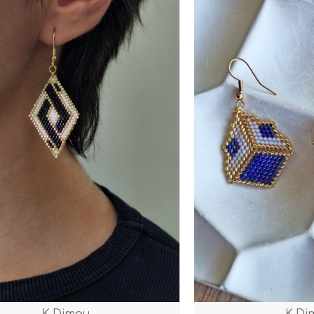
K.Dimou
K.Di