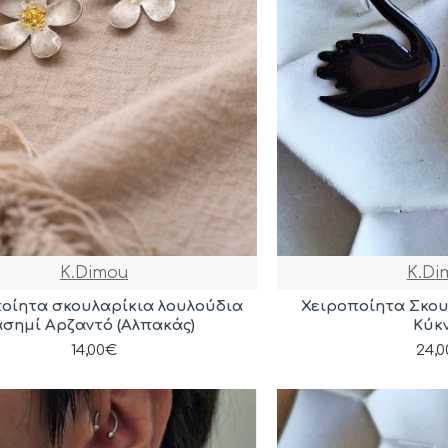
K.Dimou
K.Di
οίητα σκουλαρίκια λουλούδια
Χειροποίητα Σκο
ασημί Αρζαντό (Αλπακάς)
Κύκ
14,00€
24,