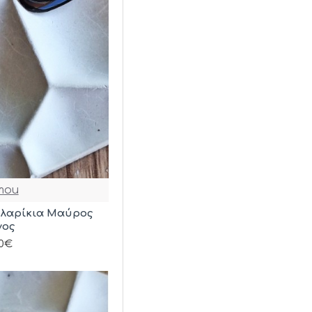
mou
υλαρίκια Μαύρος
νος
00€