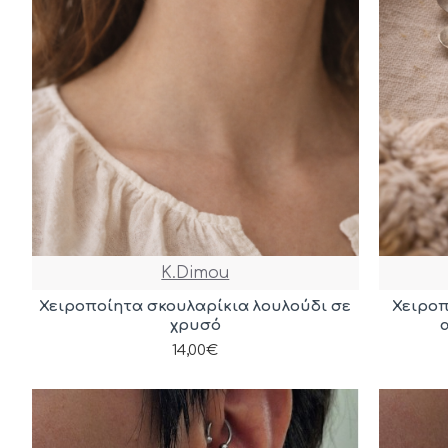
K.Dimou
Χειροποίητα σκουλαρίκια λουλούδι σε
Χειροπ
χρυσό
14,00€