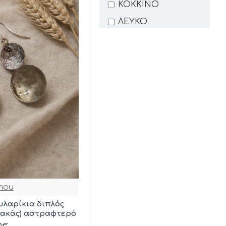
ΚΟΚΚΙΝΟ
ΛΕΥΚΟ
ΜΑΥΡΟ
ΜΠΛΕ
ΜΩΒ
ΠΟΡΤΟΚΑΛΙ
ΠΡΑΣΙΝΟ
ΠΡΑΣΙΝΟ-LIME
ΡΟΖ
ΤΙΡΚΟΥΑΖ
ΧΡΥΣΟ
mou
υλαρίκια διπλός
πακάς) αστραφτερό