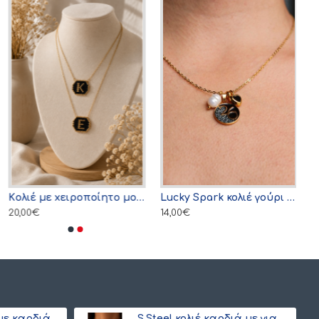
Kολιέ με xειροποίητο μονόγραμμα από γιαπωνέζικες χάντρες Miyuki , χρυσό
Lucky Spark κολιέ γούρι 2026 μαύρο
20,00€
14,00€
ΣΕΤ s.steel κολιέ με καρδιά και ματάκι Miyuki (ξεχωριστά) λευκό-γαλάζιο
S.Steel κολιέ καρδιά με γιαπωνέζικες χάντρες Miyuki μαύρο-χρυσό