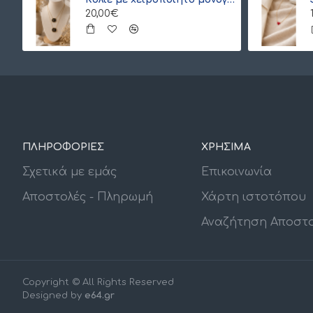
20,00€
ΠΛΗΡΟΦΟΡΙΕΣ
ΧΡΗΣΙΜΑ
Σχετικά με εμάς
Επικοινωνία
Αποστολές - Πληρωμή
Χάρτη ιστοτόπου
Αναζήτηση Αποστ
Copyright © All Rights Reserved
Designed by
e64.gr