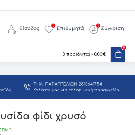
0
0
Είσοδος
Επιθυμητά
Σύγκριση
0
0 προϊόν(τα) - 0,00€
ΤΗΛ. ΠΑΡΑΓΓΕΛΙΩΝ 2310641754
ροϊόν;
Καλέστε μας για τηλεφωνική παραγγελία
λυσίδα φίδι χρυσό
ΈΣΙΜΟ