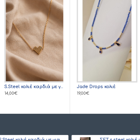
S.Steel κολιέ καρδιά με γιαπωνέζικες χάντρες Miyuki χρυσό
Golden Luster κολιέ με charms
Jade Drops κολιέ
14,00€
35,00€
19,00€
S.Steel κολιέ καρδιά με γιαπωνέζικες χάντρες Miyuki κόκκινο-χρυσό