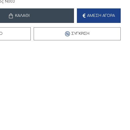
ς:
N003
ΚΑΛΆΘΙ
ΆΜΕΣΗ ΑΓΟΡΆ
Ό
ΣΎΓΚΡΙΣΗ