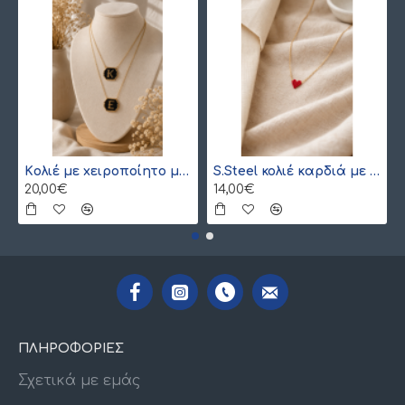
Kολιέ με xειροποίητο μονόγραμμα από γιαπωνέζικες χάντρες Miyuki , χρυσό
S.Steel κολιέ καρδιά με γιαπωνέζικες χάντρες Miyuki κόκκινο-χρυσό
20,00€
14,00€
ΠΛΗΡΟΦΟΡΙΕΣ
Σχετικά με εμάς