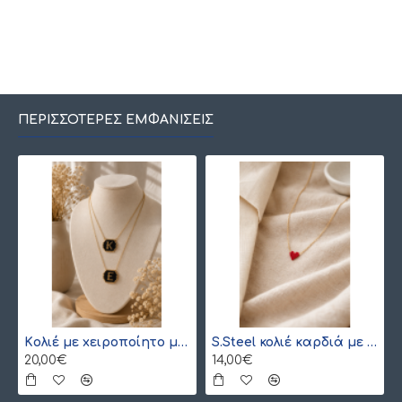
ΠΕΡΙΣΣΌΤΕΡΕΣ ΕΜΦΑΝΊΣΕΙΣ
Kολιέ με xειροποίητο μονόγραμμα από γιαπωνέζικες χάντρες Miyuki , χρυσό
S.Steel κολιέ καρδιά με γιαπωνέζικες χάντρες Miyuki κόκκινο-χρυσό
20,00€
14,00€