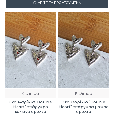
ΔΕΊΤΕ ΤΑ ΠΡΟΗΓΟΎΜΕΝΑ
K.Dimou
K.Dimou
Σκουλαρίκια “Double
Σκουλαρίκια “Double
Heart” επάργυρα
Heart” επάργυρα μαύρο
κόκκινο σμάλτο
σμάλτο