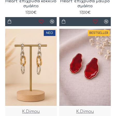
Heart” επίχρυσα κόκκινο
Heart” επίχρυσα μαύρο
σμάλτο
σμάλτο
17,00€
17,00€
ΝΈΟ
BESTSELLER
K.Dimou
K.Dimou