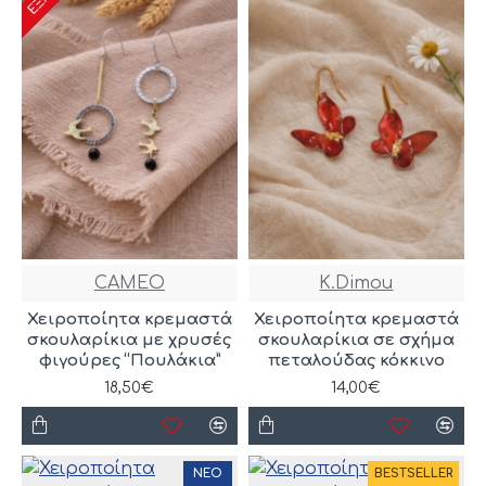
CAMEO
K.Dimou
Χειροποίητα κρεμαστά
Χειροποίητα κρεμαστά
σκουλαρίκια με χρυσές
σκουλαρίκια σε σχήμα
φιγούρες “Πουλάκια”
πεταλούδας κόκκινο
18,50€
14,00€
ΝΈΟ
BESTSELLER