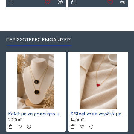
ΠΕΡΙΣΣΌΤΕΡΕΣ ΕΜΦΑΝΊΣΕΙΣ
Kολιέ με xειροποίητο μονόγραμμα από γιαπωνέζικες χάντρες Miyuki , χρυσό
S.Steel κολιέ καρδιά με γιαπωνέζικες χάντρες Miyuki κόκκινο-χρυσό
20,00€
14,00€