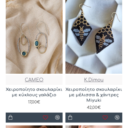
CAMEO
K.Dimou
Χειροποίητο σκουλαρίκι
Χειροποίητο σκουλαρίκι
με κύκλους γαλάζιο
με μέλισσα & χάντρες
Miyuki
17,00€
42,00€