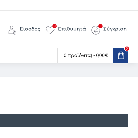
0
0
Είσοδος
Επιθυμητά
Σύγκριση
0
0 προϊόν(τα) - 0,00€