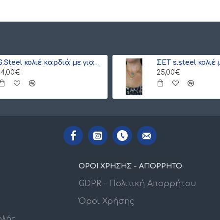
S.Steel κολιέ καρδιά με γιαπωνέζικες χάντρες Miyuki κόκκινο-χρυσό
14,00€
25,00€
ΟΡΟΙ ΧΡΗΣΗΣ - ΑΠΟΡΡΗΤΟ
GDPR - Πολιτική Απορρήτου
Όροι Χρήσης
ολής