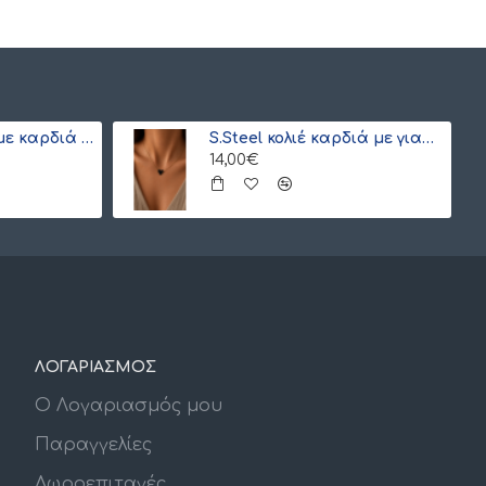
ΣΕΤ s.steel κολιέ με καρδιά και ματάκι Miyuki (ξεχωριστά) λευκό-γαλάζιο
S.Steel κολιέ καρδιά με γιαπωνέζικες χάντρες Miyuki μαύρο-χρυσό
14,00€
ΛΟΓΑΡΙΑΣΜΟΣ
Ο Λογαριασμός μου
Παραγγελίες
Δωροεπιταγές