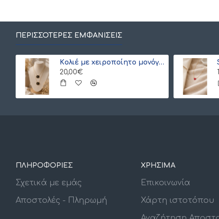
ΠΕΡΙΣΣΌΤΕΡΕΣ ΕΜΦΑΝΊΣΕΙΣ
Kολιέ με xειροποίητο μονόγραμμα από γιαπωνέζικες χάντρες Miyuki , χρυσό
20,00€
ΠΛΗΡΟΦΟΡΙΕΣ
ΧΡΗΣΙΜΑ
Σχετικά με εμάς
Επικοινωνία
Αποστολές - Πληρωμή
Χάρτη ιστοτόπου
Αναζήτηση Αποστ