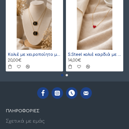
Kολιέ με xειροποίητο μονόγραμμα από γιαπωνέζικες χάντρες Miyuki , χρυσό
S.Steel κολιέ καρδιά με γιαπωνέζικες χάντρες Miyuki κόκκινο-χρυσό
20,00€
14,00€
ΠΛΗΡΟΦΟΡΙΕΣ
Σχετικά με εμάς